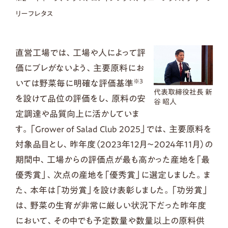
リーフレタス
直営工場では、工場や人によって評
価にブレがないよう、主要原料にお
※3
いては野菜毎に明確な評価基準
代表取締役社長 新
を設けて品位の評価をし、原料の安
谷 昭人
定調達や品質向上に活かしていま
す。「Grower of Salad Club 2025」では、主要原料を
対象品目とし、昨年度（2023年12月～2024年11月）の
期間中、工場からの評価点が最も高かった産地を「最
優秀賞」、次点の産地を「優秀賞」に選定しました。ま
た、本年は「功労賞」を設け表彰しました。「功労賞」
は、野菜の生育が非常に厳しい状況下だった昨年度
において、その中でも予定数量や数量以上の原料供