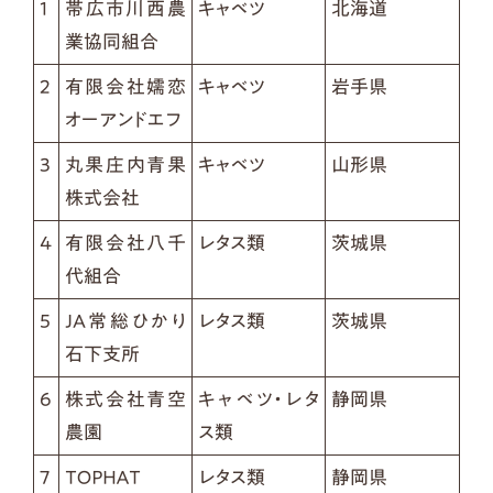
1
帯広市川西農
キャベツ
北海道
業協同組合
2
有限会社嬬恋
キャベツ
岩手県
オーアンドエフ
3
丸果庄内青果
キャベツ
山形県
株式会社
4
有限会社八千
レタス類
茨城県
代組合
5
JA常総ひかり
レタス類
茨城県
石下支所
6
株式会社青空
キャベツ・レタ
静岡県
農園
ス類
7
ＴＯＰＨＡＴ
レタス類
静岡県