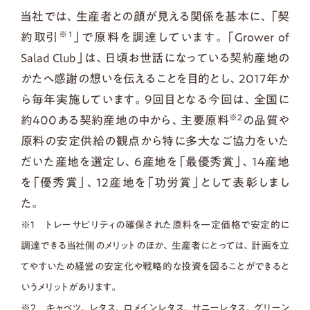
当社では、生産者との顔が見える関係を基本に、「契
※1
約取引
」で原料を調達しています。「Grower of
Salad Club」は、日頃お世話になっている契約産地の
かたへ感謝の想いを伝えることを目的とし、2017年か
ら毎年実施しています。9回目となる今回は、全国に
※2
約400ある契約産地の中から、主要原料
の品質や
原料の安定供給の観点から特に多大なご協力をいた
だいた産地を選定し、6産地を「最優秀賞」、14産地
を「優秀賞」、12産地を「功労賞」として表彰しまし
た。
※1 トレーサビリティの確保された原料を一定価格で安定的に
調達できる当社側のメリットのほか、生産者にとっては、計画を立
てやすいため経営の安定化や戦略的な投資を図ることができると
いうメリットがあります。
※2 キャベツ、レタス、ロメインレタス、サニーレタス、グリーン