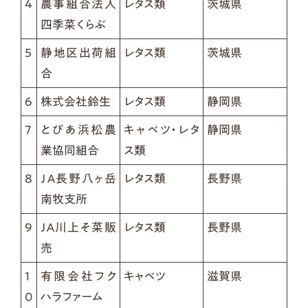
4
農事組合法人
レタス類
茨城県
四季菜くらぶ
5
静地区出荷組
レタス類
茨城県
合
6
株式会社鈴生
レタス類
静岡県
7
とぴあ浜松農
キャベツ・レタ
静岡県
業協同組合
ス類
8
ＪＡ長野八ヶ岳
レタス類
長野県
南牧支所
9
ＪＡ川上そ菜販
レタス類
長野県
売
1
有限会社フク
キャベツ
滋賀県
0
ハラファーム