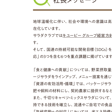
社長メッセージ
地球温暖化に伴い、社会や環境への意識は高
在化しています。
サラダクラブでは
キユーピー グループ経営方
す。
そして、国連の持続可能な開発目標（SDGs）
応」の3つを含む6つを重点課題に掲げています
「食と健康への貢献」については、野菜摂取
ージサラダをラインアップ、メニュー提案を通じ
「資源の有効活用・循環」では、パッケージサ
肥や飼料の材料にし、契約農家に提供するなど
また、千切りキャベツ・ミックスサラダについ
持できる技術を確立し、流通やご自宅での食品
「気候変動への対応」においては、省エネ設