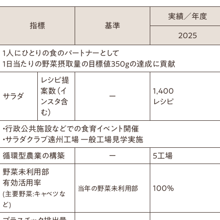
実績／年度
指標
基準
2025
1人にひとりの食のパートナーとして
1日当たりの野菜摂取量の目標値350gの達成に貢献
レシピ提
案数（イ
1,400
サラダ
ー
ンスタ含
レシピ
む）
・行政公共施設などでの食育イベント開催
・サラダクラブ遠州工場 一般工場見学実施
循環型農業の構築
ー
5工場
野菜未利用部
有効活用率
100%
当年の野菜未利用部
(主要野菜:キャベツな
ど)