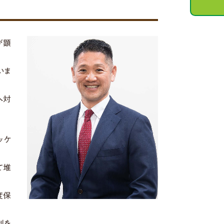
が顕
いま
へ対
ッケ
て堆
度保
制を