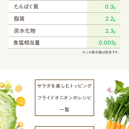
たんぱく質
0.3
g
脂質
2.2
g
炭水化物
2.3
g
食塩相当量
0.003
g
※この表示値は目安です。
サラダを楽しむトッピング
フライドオニオンのレシピ
一覧