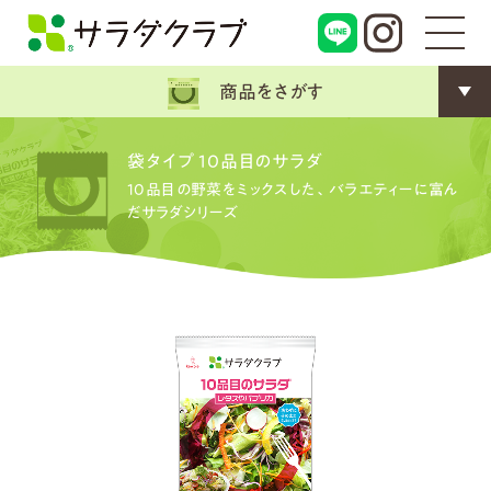
商品をさがす
袋タイプ 10品目のサラダ
10品目の野菜をミックスした、バラエティーに富ん
だサラダシリーズ