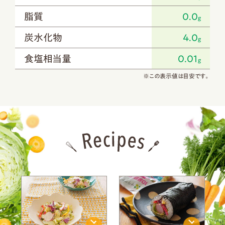
脂質
0.0
g
炭水化物
4.0
g
食塩相当量
0.01
g
※この表示値は目安です。