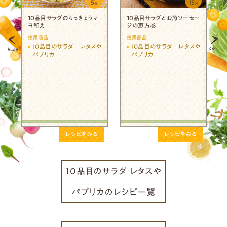
5
15
分
分
１０品目サラダのらっきょうマ
１０品目サラダとお魚ソーセー
ヨ和え
ジの恵方巻
使用商品
使用商品
や
10品目のサラダ レタスや
10品目のサラダ レタスや
パプリカ
パプリカ
レシピをみる
レシピをみる
10品目のサラダ レタスや
パプリカのレシピ一覧