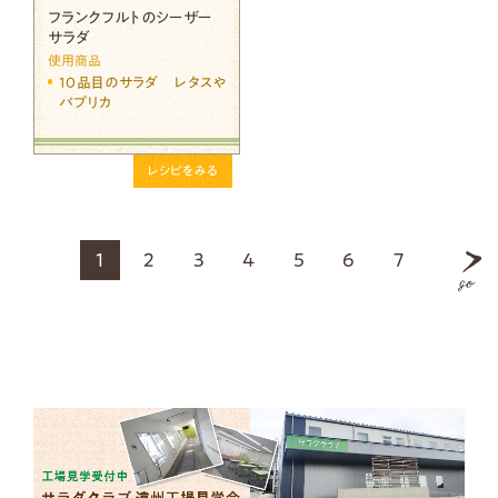
フランクフルトのシーザー
サラダ
使用商品
10品目のサラダ レタスや
パプリカ
レシピをみる
1
2
3
4
5
6
7