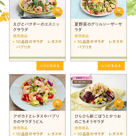
10
10
分
分
えびとパクチーのエスニッ
夏野菜のグリルシーザーサ
クサラダ
ラダ
使用商品
使用商品
10品目のサラダ レタスや
10品目のサラダ レタスや
パプリカ
パプリカ
レシピをみる
レシピをみる
8
8
分
分
アボカドとレタスやパプリ
ひらひら新ごぼうとかつお
カのサラダうどん
のごちそうサラダ
使用商品
使用商品
10品目のサラダ レタスや
10品目のサラダ レタスや