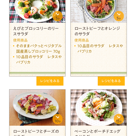
5
5
分
分
えびとブロッコリーのリー
ローストビーフとオレンジ
スサラダ
のサラダ
使用商品
使用商品
そのままパクっとベジタブル
10品目のサラダ レタスや
国産蒸しブロッコリー 70g
パプリカ
10品目のサラダ レタスや
パプリカ
レシピをみる
レシピをみる
10
15
分
分
ローストビーフとチーズの
ベーコンとポーチドエッグ