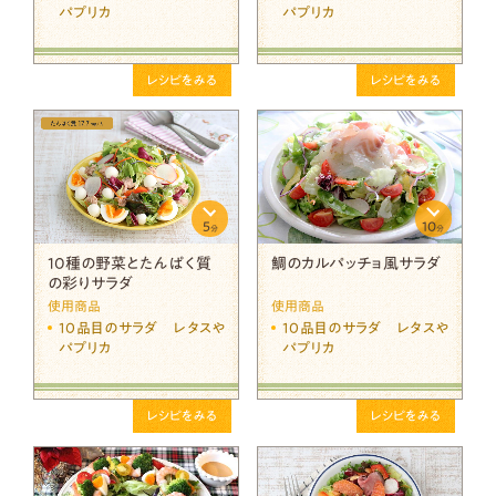
パプリカ
パプリカ
レシピをみる
レシピをみる
5
10
分
分
10種の野菜とたんぱく質
鯛のカルパッチョ風サラダ
の彩りサラダ
使用商品
使用商品
10品目のサラダ レタスや
10品目のサラダ レタスや
パプリカ
パプリカ
レシピをみる
レシピをみる