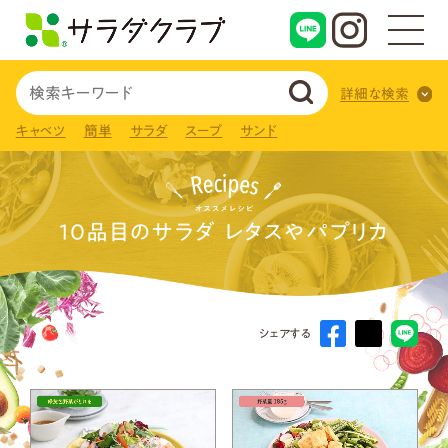
詳細な検索
キャベツ
簡単
サラダ
スープ
サンド
10品目のサラダ レタスやパプリカ
シェアする