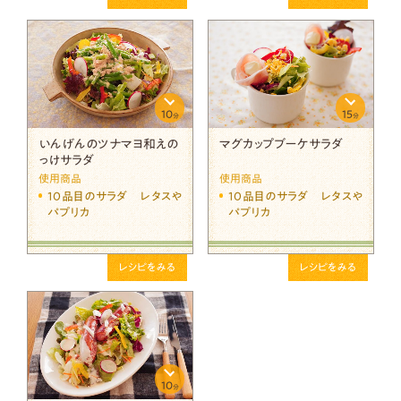
10
15
分
分
いんげんのツナマヨ和えの
マグカップブーケサラダ
っけサラダ
使用商品
使用商品
10品目のサラダ レタスや
10品目のサラダ レタスや
パプリカ
パプリカ
レシピをみる
レシピをみる
10
分