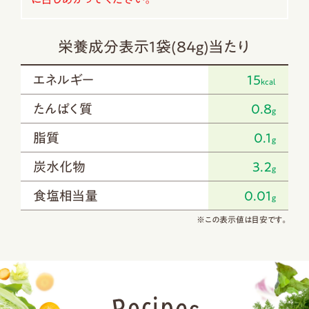
栄養成分表示1袋(84g)当たり
エネルギー
15
kcal
たんぱく質
0.8
g
脂質
0.1
g
炭水化物
3.2
g
食塩相当量
0.01
g
※この表示値は目安です。