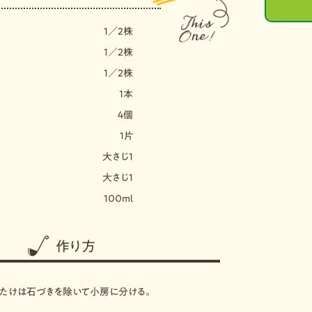
１／２株
１／２株
１／２株
1本
４個
１片
大さじ１
大さじ１
１００ｍｌ
作り方
いたけは石づきを除いて小房に分ける。