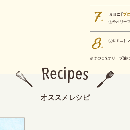
お皿に「
ブ
⑥をオリー
⑦にミニトマ
※きのこをオリーブ油
オススメレシピ