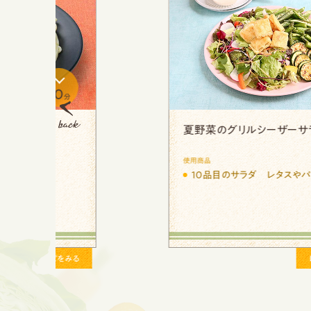
10
分
野菜を味わう冷しゃぶサラダ
Previous
使用商品
ブ
10品目のサラダ大根と香る青じそ
る
レシピをみる