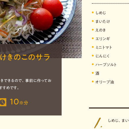
しめじ
まいたけ
えのき
エリンギ
ミニトマト
けきのこのサラ
にんにく
ハーブソルト
酒
置きできるので、事前に作ってお
オリーブ油
すすめです。
10
※
分
しめじ、ま