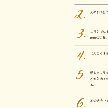
えのきは石
エリンギは
mmに切る。
にんにくは厚
熱したフラ
④を入れて
る。
⑤の火を止