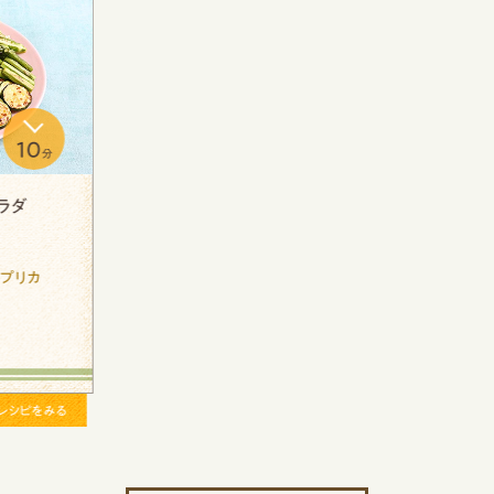
10
分
セロリ香る爽やかサラダうどん
使用商品
旬を味わうサラダ 夏野菜ミックス
レシピをみる