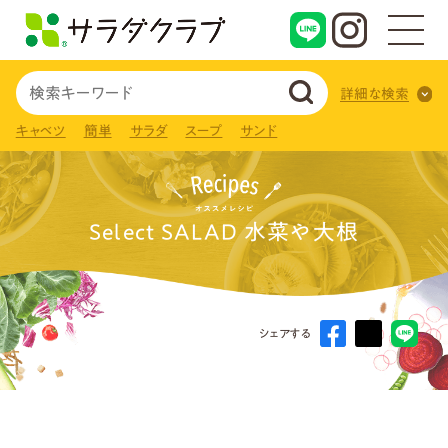
詳細な検索
キャベツ
簡単
サラダ
スープ
サンド
Select SALAD 水菜や大根
シェアする