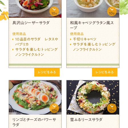
10
10
分
分
具沢山シーザーサラダ
和風キャベツグラタン風ス
ープ
使用商品
使用商品
10品目のサラダ レタスや
千切りキャベツ
パプリカ
サラダを楽しむトッピング
サラダを楽しむトッピング
ノンフライクルトン
ノンフライクルトン
レシピをみる
レシピをみる
10
10
分
分
リンゴとチーズのパワーサ
雪ふるリースサラダ
ラダ