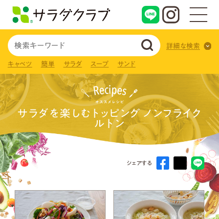
詳細な検索
キャベツ
簡単
サラダ
スープ
サンド
サラダを楽しむトッピング ノンフライク
ルトン
シェアする