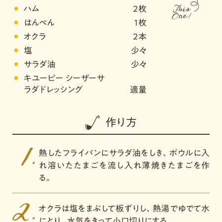
ハム
２枚
はんぺん
１枚
オクラ
２本
塩
少々
サラダ油
少々
キユーピー シーザーサ
ラダドレッシング
適量
作り方
熱したフライパンにサラダ油をしき、ボウルに入
れ溶いたたまごを流し入れ薄焼きたまごを作
る。
オクラは塩をまぶして板ずりし、熱湯でゆでて水
にとり、水気をきって小口切りにする。