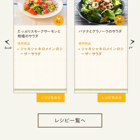
5
5
分
分
分
たっぷりスモークサーモンと
バナナとグラノーラのサラダ
柑橘のサラダ
使用商品
使用商品
シ
シャキシャキロメインのシ
シャキシャキロメインのシ
ーザーサラダ
ーザーサラダ
レシピをみる
レシピをみる
レシピ一覧へ