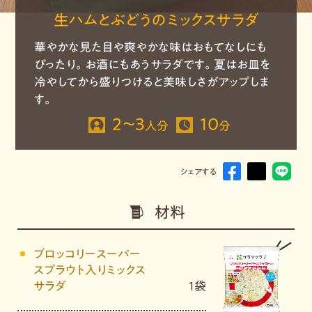
生ハムとぶどうのミックスサラダ
華やかな見た目や爽やかな味はおもてなしにも
ぴったり。お酒にもあうサラダです。夏はお皿を
冷やしてから盛りつけると美味しさがアップしま
す。
２～３
10
人分
分
シェアする
材料
ブロッコリースーパー
スプラウト入りミックス
サラダ
1袋