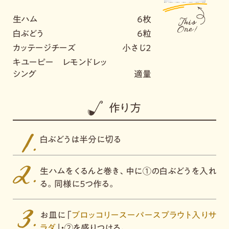
生ハム
６枚
白ぶどう
６粒
カッテージチーズ
小さじ２
キユーピー レモンドレッ
シング
適量
作り方
白ぶどうは半分に切る
生ハムをくるんと巻き、中に①の白ぶどうを入れ
る。同様に５つ作る。
お皿に「
ブロッコリースーパースプラウト入りサ
ラダ
」・②を盛りつける。