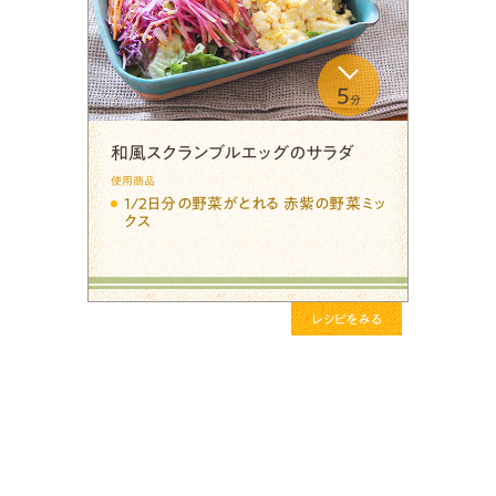
5
分
和風スクランブルエッグのサラダ
使用商品
1/2日分の野菜がとれる 赤紫の野菜ミッ
クス
レシピをみる