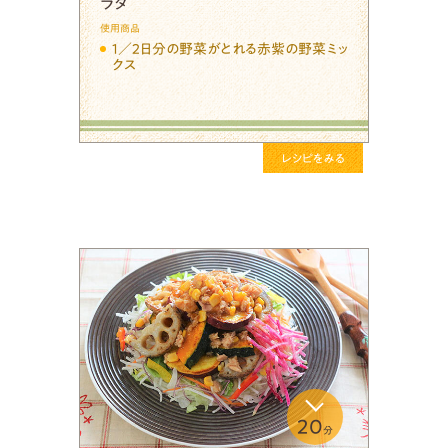
ラダ
使用商品
１／２日分の野菜がとれる赤紫の野菜ミッ
クス
レシピをみる
20
分