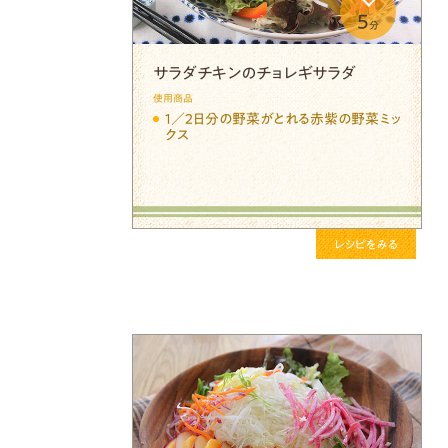
5
分
サラダチキンのチョレギサラダ
使用商品
１／２日分の野菜がとれる赤紫の野菜ミッ
クス
レシピをみる