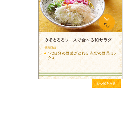
5
分
みそとろろソースで食べる和サラダ
使用商品
1/2日分の野菜がとれる 赤紫の野菜ミッ
クス
レシピをみる