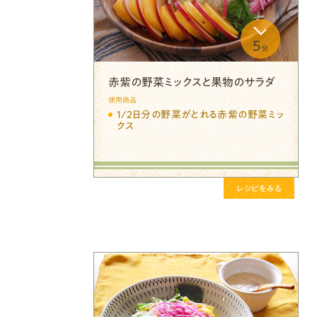
5
分
赤紫の野菜ミックスと果物のサラダ
使用商品
１/２日分の野菜がとれる赤紫の野菜ミッ
クス
レシピをみる