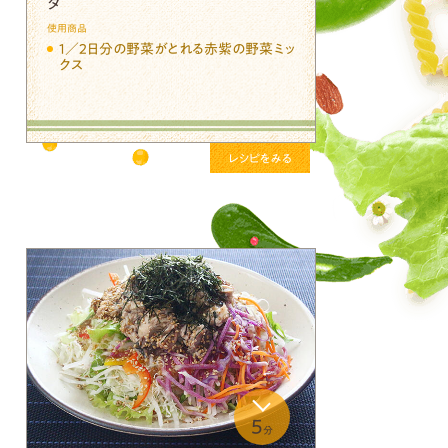
ダ
使用商品
１／２日分の野菜がとれる赤紫の野菜ミッ
クス
レシピをみる
5
分