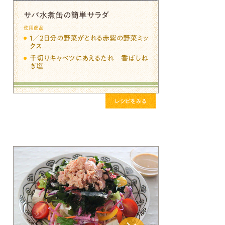
サバ水煮缶の簡単サラダ
使用商品
１／２日分の野菜がとれる赤紫の野菜ミッ
クス
千切りキャベツにあえるたれ 香ばしね
ぎ塩
レシピをみる