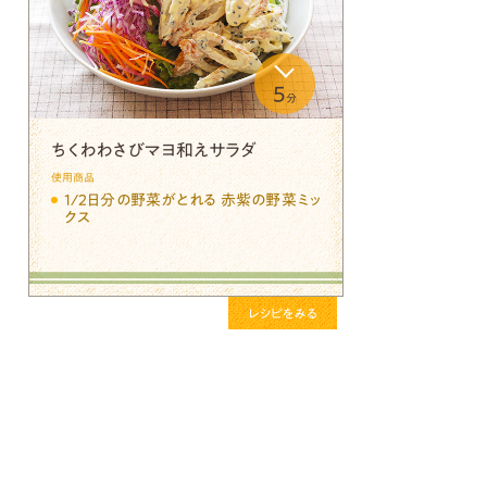
5
分
ちくわわさびマヨ和えサラダ
使用商品
1/2日分の野菜がとれる 赤紫の野菜ミッ
クス
レシピをみる