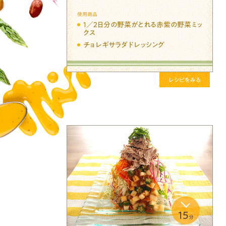
使用商品
１／２日分の野菜がとれる赤紫の野菜ミッ
クス
チョレギサラダドレッシング
レシピをみる
15
分