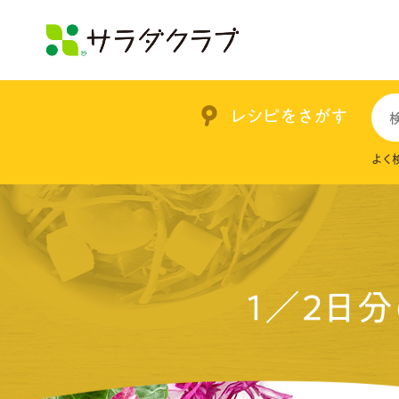
レシピをさがす
よく
１／２日