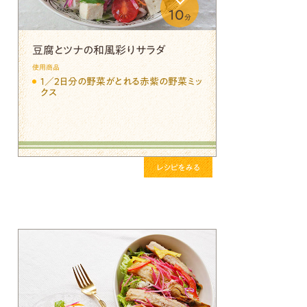
10
分
豆腐とツナの和風彩りサラダ
使用商品
１／２日分の野菜がとれる赤紫の野菜ミッ
クス
レシピをみる