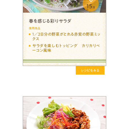
15
分
春を感じる彩りサラダ
使用商品
１／２日分の野菜がとれる赤紫の野菜ミッ
クス
サラダを楽しむトッピング カリカリベ
ーコン風味
レシピをみる