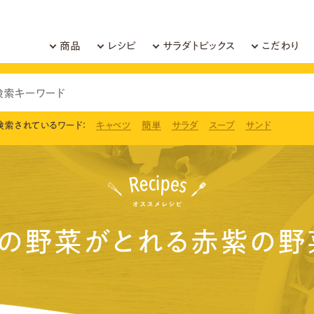
商品
レシピ
サラダトピックス
こだわり
検索されているワード：
キャベツ
簡単
サラダ
スープ
サンド
分の野菜がとれる赤紫の野