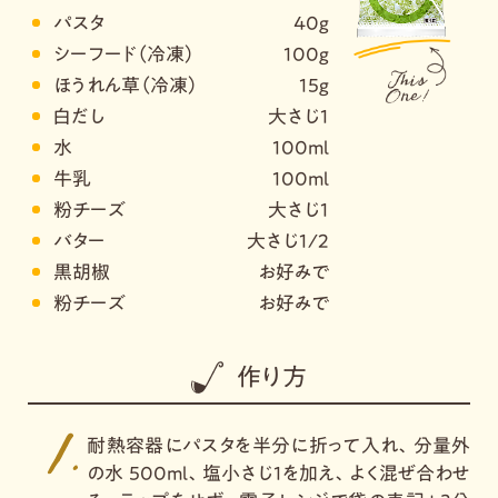
パスタ
40g
シーフード（冷凍）
100g
ほうれん草（冷凍）
15g
白だし
大さじ1
水
100ml
牛乳
100ml
粉チーズ
大さじ1
バター
大さじ1/2
黒胡椒
お好みで
粉チーズ
お好みで
作り方
耐熱容器にパスタを半分に折って入れ、分量外
の水 500ml、塩小さじ1を加え、よく混ぜ合わせ