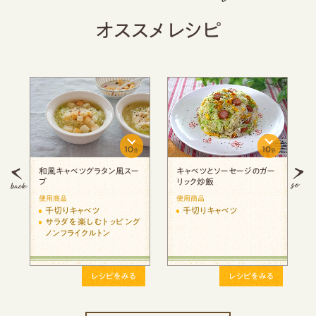
オススメレシピ
10
20
分
分
ャベツとソーセージのガー
塩昆布と千切りキャベツのご
千切りキャベ
ック炒飯
まおにぎり
の簡単スープ
用商品
使用商品
使用商品
千切りキャベツ
千切りキャベツ
千切りキャ
レシピをみる
レシピをみる