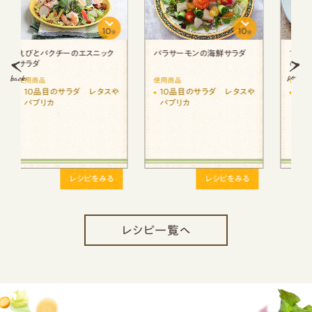
10
8
分
分
分
バラサーモンの海鮮サラダ
アボカドとレタスやパプリカ
のサラダうどん
使用商品
使用商品
や
10品目のサラダ レタスや
10品目のサラダ レタスや
パプリカ
パプリカ
レシピをみる
レシピをみる
レシピ一覧へ