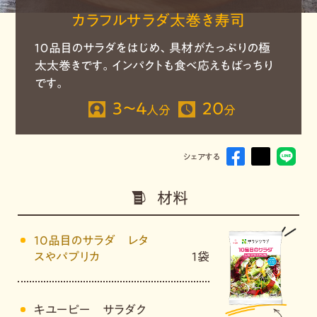
カラフルサラダ太巻き寿司
１０品目のサラダをはじめ、具材がたっぷりの極
太太巻きです。インパクトも食べ応えもばっちり
です。
3～4
20
人分
分
シェアする
材料
10品目のサラダ レタ
スやパプリカ
1袋
キユーピー サラダク