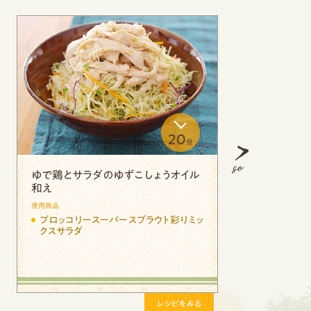
10
分
冷やしサラダビーフン
Next
使用商品
サ
ブロッコリースーパースプラウト彩りミッ
クスサラダ
る
レシピをみる