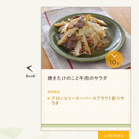
10
分
いもきのこのサラ
ゆで鶏とサラダのゆずこしょ
Previous
和え
使用商品
ースプラウト入りサ
ブロッコリースーパースプラウ
クスサラダ
レシピをみる