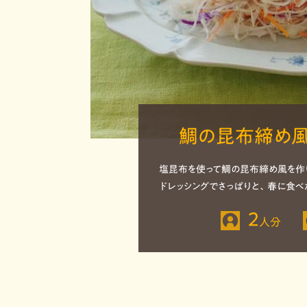
鯛の昆布締め風
塩昆布を使って鯛の昆布締め風を作
ドレッシングでさっぱりと、春に食べ
2
人分