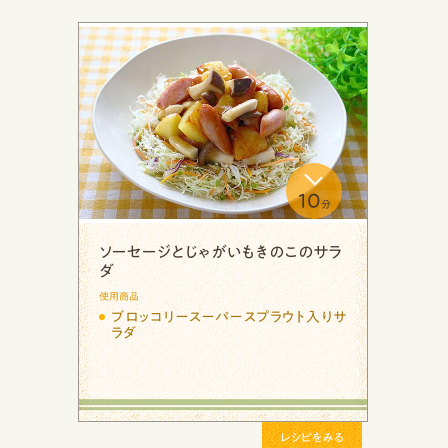
20
10
分
分
うオイル
夏野菜のスタミナ炒めサラダ
使用商品
ト彩りミッ
ブロッコリースーパースプラウト入り
ラダ
レシピをみる
レシピをみ