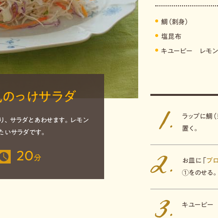
鯛（刺身）
塩昆布
キユーピー レモン
のっけサラダ
ラップに鯛
り、サラダとあわせます。レモン
置く。
たいサラダです。
20
分
お皿に「
ブ
①をのせる
キユーピー