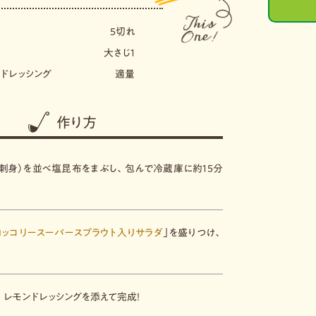
５切れ
大さじ１
ドレッシング
適量
作り方
（刺身）を並べ塩昆布をまぶし、包んで冷蔵庫に約１５分
ロッコリースーパースプラウト入りサラダ
」を盛りつけ、
。
 レモンドレッシングを添えて完成！