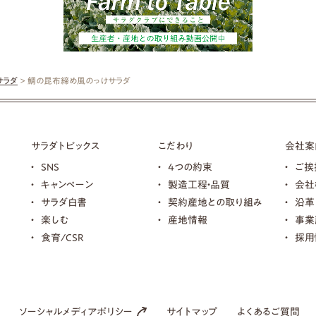
サラダ
> 鯛の昆布締め風のっけサラダ
サラダトピックス
こだわり
会社案
SNS
4つの約束
ご挨
キャンペーン
製造工程・品質
会社
サラダ白書
契約産地との取り組み
沿革
楽しむ
産地情報
事業
食育/CSR
採用
ソーシャルメディアポリシー
サイトマップ
よくあるご質問