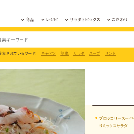
商品
レシピ
サラダトピックス
こだわり
検索されているワード：
キャベツ
簡単
サラダ
スープ
サンド
ブロッコリースーパ
りミックスサラダ