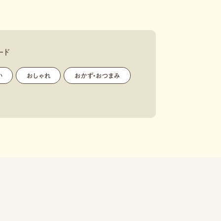
ード
い
,
おしゃれ
,
おかず・おつまみ
,