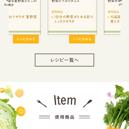
の
野菜たっぷりタコス
野菜を味わう冷しゃぶサラダ
使用商品
使用商品
菜
1日分の野菜がとれる彩り
10品目のサラダ大根と香る
ミックスサラダ
青じそ
レシピをみる
レシピをみる
レシピ一覧へ