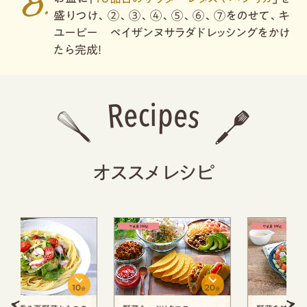
盛りつけ、②、③、④、⑤、⑥、⑦をのせて、キ
ユーピー ペイザンヌサラダドレッシングをかけ
たら完成！
オススメレシピ
20
10
分
分
分