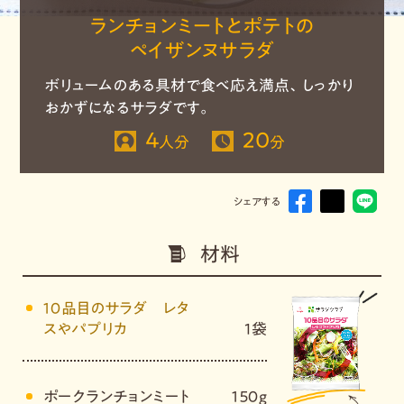
ランチョンミートとポテトの
ペイザンヌサラダ
ボリュームのある具材で食べ応え満点、しっかり
おかずになるサラダです。
4
20
人分
分
シェアする
材料
１０品目のサラダ レタ
スやパプリカ
1袋
ポークランチョンミート
１５０ｇ