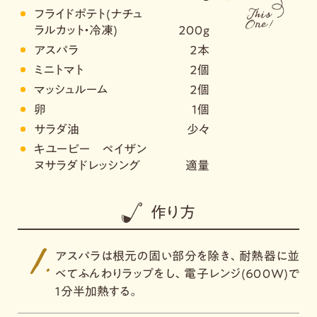
フライドポテト(ナチュ
ラルカット・冷凍)
２００ｇ
アスパラ
２本
ミニトマト
２個
マッシュルーム
２個
卵
1個
サラダ油
少々
キユーピー ペイザン
ヌサラダドレッシング
適量
作り方
アスパラは根元の固い部分を除き、耐熱器に並
べてふんわりラップをし、電子レンジ(６００W)で
１分半加熱する。