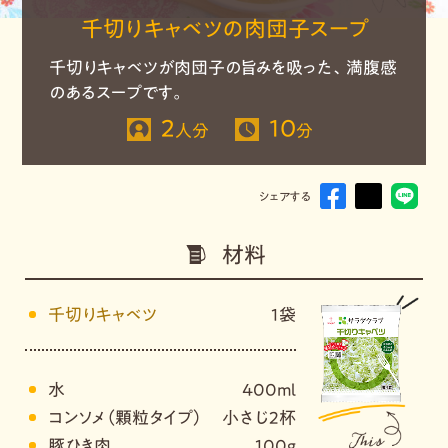
千切りキャベツの肉団子スープ
千切りキャベツが肉団子の旨みを吸った、満腹感
のあるスープです。
2
10
人分
分
シェアする
材料
千切りキャベツ
1袋
水
400ml
コンソメ（顆粒タイプ）
小さじ2杯
豚ひき肉
100g