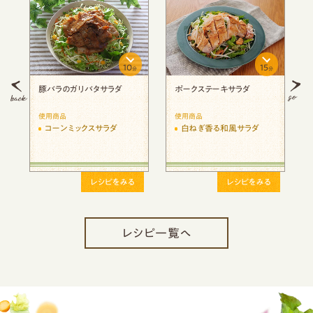
10
15
分
分
分
ダ
豚バラのガリバタサラダ
ポークステーキサラダ
使用商品
使用商品
る
コーンミックスサラダ
白ねぎ香る和風サラダ
レシピをみる
レシピをみる
レシピ一覧へ