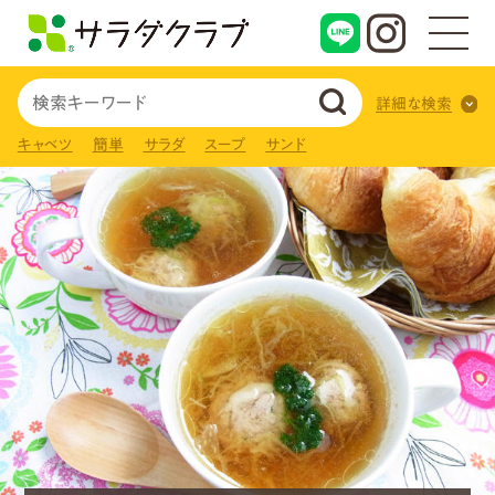
詳細な検索
キャベツ
簡単
サラダ
スープ
サンド