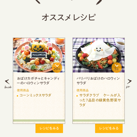
オススメレシピ
20
5
分
分
分
け
おばけカボチャとキャンディ
パリパリおばけのハロウィン
ーのハロウィンサラダ
サラダ
使用商品
使用商品
コーンミックスサラダ
サラダクラブ ケールが入
った７品目の緑黄色野菜サ
ラダ
レシピをみる
レシピをみる