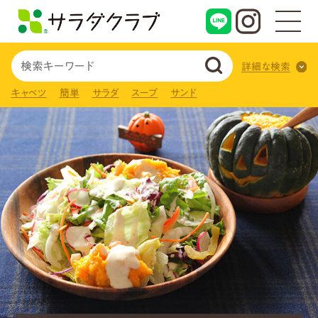
詳細な検索
キャベツ
簡単
サラダ
スープ
サンド