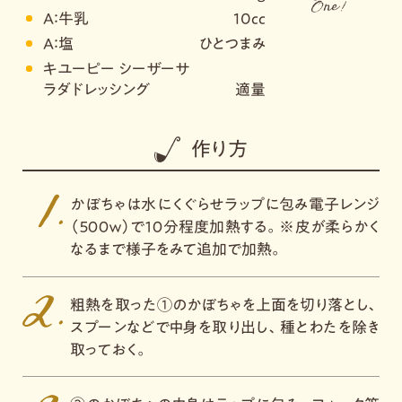
A：牛乳
10cc
A：塩
ひとつまみ
キユーピー シーザーサ
ラダドレッシング
適量
作り方
かぼちゃは水にくぐらせラップに包み電子レンジ
（５００ｗ）で１０分程度加熱する。※皮が柔らかく
なるまで様子をみて追加で加熱。
粗熱を取った①のかぼちゃを上面を切り落とし、
スプーンなどで中身を取り出し、種とわたを除き
取っておく。