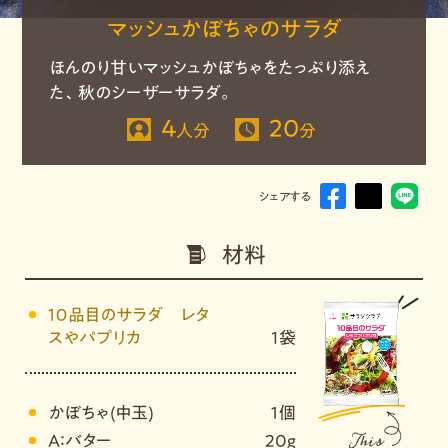
マッシュかぼちゃのサラダ
ほんのり甘いマッシュかぼちゃをたっぷり添え
た、秋のシーザーサラダ。
4
20
人分
分
シェアする
材料
１０品目のサラダ レタ
スやパプリカ
1袋
かぼちゃ(中玉)
１個
A：バター
20g