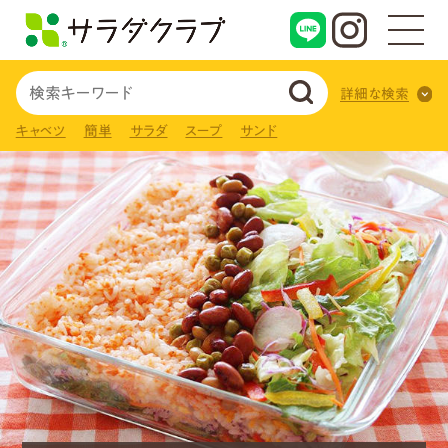
詳細な検索
キャベツ
簡単
サラダ
スープ
サンド