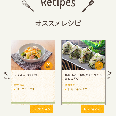
オススメレシピ
10
20
分
分
分
レタス入り親子丼
塩昆布と千切りキャベツのご
まおにぎり
使用商品
使用商品
や
リーフミックス
千切りキャベツ
レシピをみる
レシピをみる