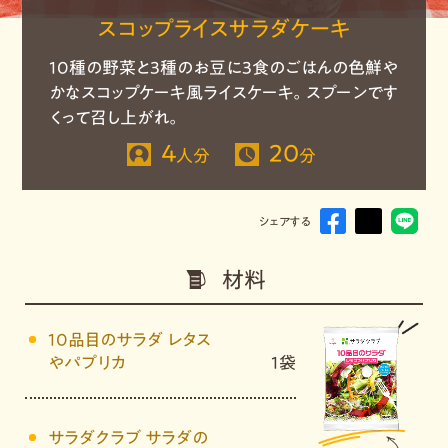
スコップライスサラダケーキ
10種の野菜と3種のお豆に3食のごはんの色鮮や
かなスコップケーキ風ライスケーキ。スプーンです
くって召し上がれ。
4
20
人分
分
シェアする
材料
10品目のサラダ レタス
やパプリカ
1袋
サラダクラブ サラダの