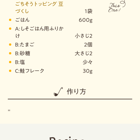
ごちそうトッピング 豆
づくし
1袋
ごはん
600g
A:しそごはん用ふりか
け
小さじ2
B:たまご
2個
B:砂糖
大さじ2
B:塩
少々
C:鮭フレーク
30g
作り方
"