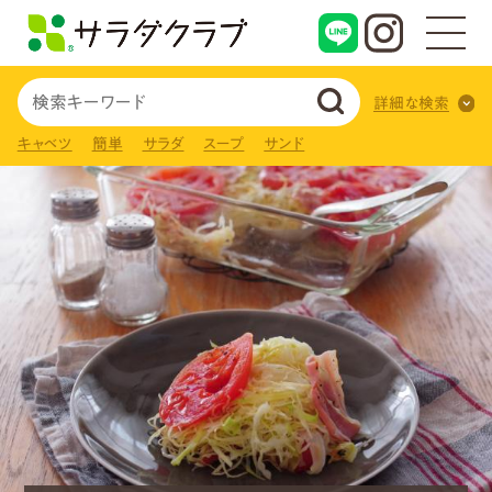
詳細な検索
キャベツ
簡単
サラダ
スープ
サンド