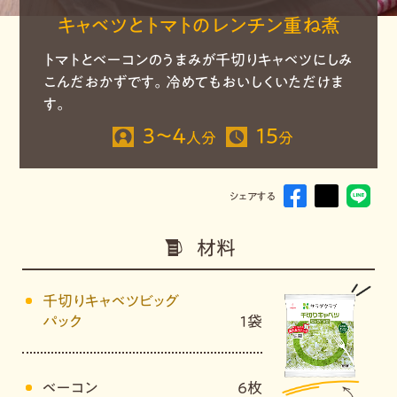
キャベツとトマトのレンチン重ね煮
トマトとベーコンのうまみが千切りキャベツにしみ
こんだおかずです。冷めてもおいしくいただけま
す。
３～４
15
人分
分
シェアする
材料
千切りキャベツビッグ
パック
1袋
ベーコン
６枚