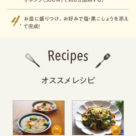
お皿に盛りつけ、お好みで塩・黒こしょうを添え
て完成！
オススメレシピ
クラシルタイアップ
10
15
15
分
分
分