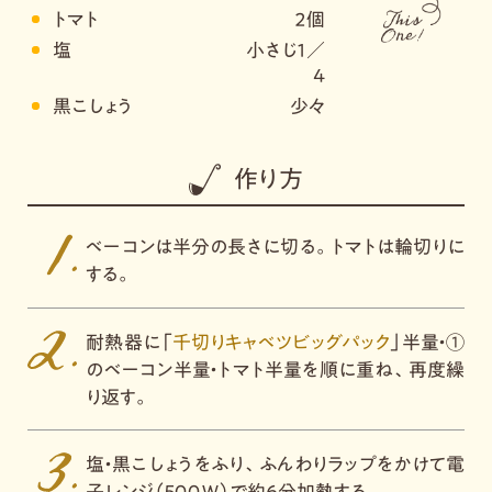
トマト
２個
塩
小さじ１／
４
黒こしょう
少々
作り方
ベーコンは半分の長さに切る。トマトは輪切りに
する。
耐熱器に「
千切りキャベツビッグパック
」半量・①
のベーコン半量・トマト半量を順に重ね、再度繰
り返す。
塩・黒こしょうをふり、ふんわりラップをかけて電
子レンジ（５００Ｗ）で約６分加熱する。