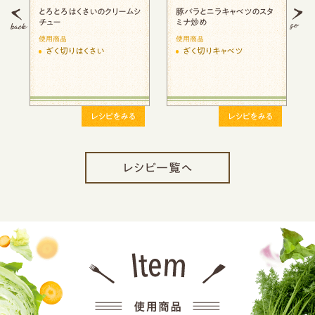
ツのスタ
鶏肉と白菜のクリーム煮
キャベツまでおいしい！我が
家のソースカツ丼
使用商品
使用商品
ざく切りはくさい
千切りキャベツ
ピをみる
レシピをみる
レシピをみる
レシピ一覧へ