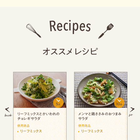
オススメレシピ
5
10
分
分
分
リーフミックスとかいわれの
メンマと鶏ささみのおつまみ
チョレギサラダ
サラダ
使用商品
使用商品
リーフミックス
リーフミックス