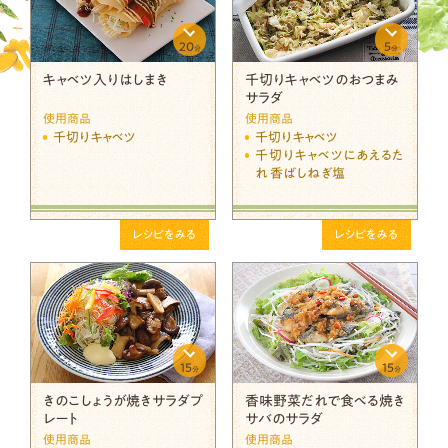
20
5
分
分
キャベツ入りはしまき
千切りキャベツのおつまみ
サラダ
使用商品
使用商品
千切りキャベツ
千切りキャベツ
千切りキャベツにあえるた
れ 香ばしねぎ塩
レシピをみる
レシピをみる
15
15
分
分
きのこしょうが焼きサラダプ
香味野菜だれで食べる焼き
レート
サバのサラダ
使用商品
使用商品