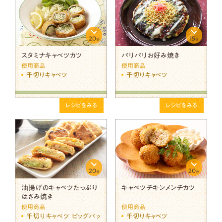
20
15
分
分
スタミナキャベツカツ
パリパリお好み焼き
使用商品
使用商品
千切りキャベツ
千切りキャベツ
レシピをみる
レシピをみる
20
20
分
分
油揚げのキャベツたっぷり
キャベツチキンメンチカツ
はさみ焼き
使用商品
使用商品
千切りキャベツ ビッグパッ
千切りキャベツ