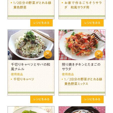
１/２日分の野菜がとれる緑
お家で作るごちそうサラ
黄色野菜
ダ 和風サラダ用
レシピをみる
レシピをみる
10
15
分
分
千切りキャベツとサバの和
照り焼きチキンとたまごの
風ナムル
サラダ
使用商品
使用商品
千切りキャベツ
１／２日分の野菜がとれる緑
黄色野菜ミックス
レシピをみる
レシピをみる