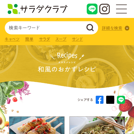
詳細な検索
キャベツ
簡単
サラダ
スープ
サンド
和風のおかずレシピ
シェアする