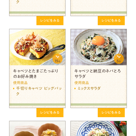
ク
レシピをみる
レシピをみる
15
5
分
分
キャベツとたまごたっぷり
キャベツと納豆のネバとろ
のお好み焼き
サラダ
使用商品
使用商品
千切りキャベツ ビッグパッ
ミックスサラダ
ク
レシピをみる
レシピをみる