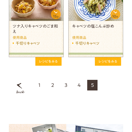
15
10
分
分
ツナ入りキャベツのごま和
キャベツの塩こんぶ炒め
え
使用商品
使用商品
千切りキャベツ
千切りキャベツ
レシピをみる
レシピをみる
1
2
3
4
5