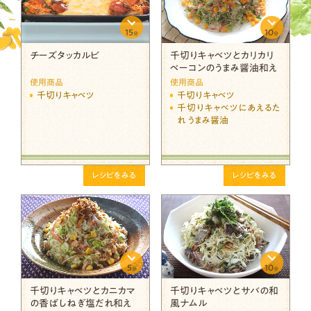
15
10
分
分
チーズタッカルビ
千切りキャベツとカリカリ
ベーコンのうまみ醤油和え
使用商品
使用商品
千切りキャベツ
千切りキャベツ
千切りキャベツにあえるた
れ うまみ醤油
レシピをみる
レシピをみる
5
10
分
分
千切りキャベツとカニカマ
千切りキャベツとサバの和
の香ばしねぎ塩だれ和え
風ナムル