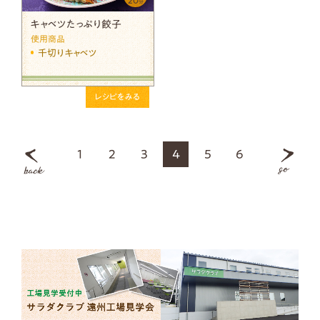
20
分
キャベツたっぷり餃子
使用商品
千切りキャベツ
レシピをみる
1
2
3
4
5
6