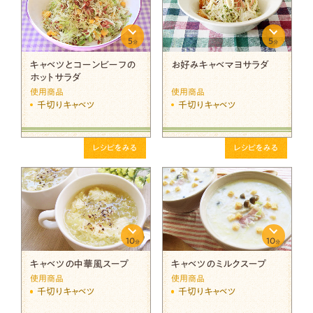
5
5
分
分
キャベツとコーンビーフの
お好みキャベマヨサラダ
ホットサラダ
使用商品
使用商品
千切りキャベツ
千切りキャベツ
レシピをみる
レシピをみる
10
10
分
分
キャベツの中華風スープ
キャベツのミルクスープ
使用商品
使用商品
千切りキャベツ
千切りキャベツ