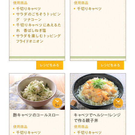
使用商品
使用商品
千切りキャベツ
千切りキャベツ
サラダのごちそうトッピン
グ ツナコーン
千切りキャベツにあえるた
れ 香ばしねぎ塩
サラダを楽しむトッピング
フライドオニオン
レシピをみる
レシピをみる
5
10
分
分
酢キャベツのコールスロー
キャベツでヘルシー！レンジ
で作る親子丼
使用商品
使用商品
千切りキャベツ
千切りキャベツ